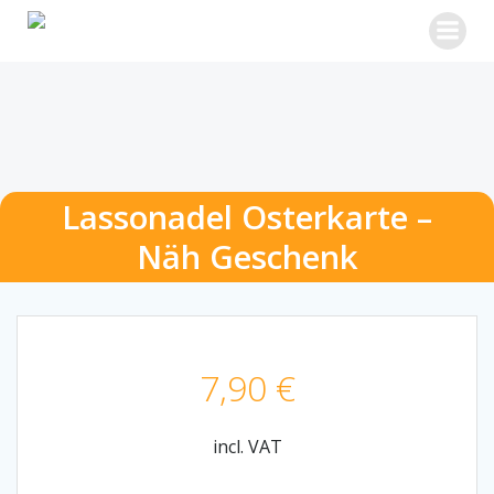
Skip
to
content
Lassonadel Osterkarte –
Näh Geschenk
7,90
€
incl. VAT