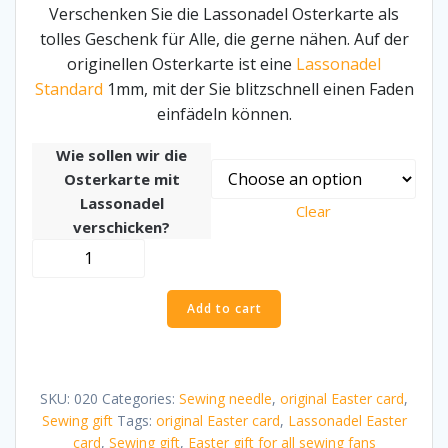
Verschenken Sie die Lassonadel Osterkarte als
tolles Geschenk für Alle, die gerne nähen. Auf der
originellen Osterkarte ist eine
Lassonadel
Standard
1mm, mit der Sie blitzschnell einen Faden
einfädeln können.
Wie sollen wir die
Osterkarte mit
Lassonadel
Clear
verschicken?
Lassonadel
Osterkarte
-
Add to cart
Näh
Geschenk
quantity
SKU:
020
Categories:
Sewing needle
,
original Easter card
,
Sewing gift
Tags:
original Easter card
,
Lassonadel Easter
card
,
Sewing gift
,
Easter gift for all sewing fans